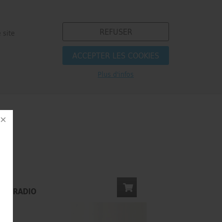
REFUSER
 site
ACCEPTER LES COOKIES
e
Plus d'infos
S
E & RADIO