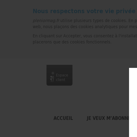
Nous respectons votre vie privée
pleniormag.fr
utilise plusieurs types de cookies. En 
web, nous plaçons des cookies analytiques pour mesure
En cliquant sur Accepter, vous consentez à l'installa
placerons que des cookies fonctionnels.
Espace
client
ACCUEIL
JE VEUX M’ABONNER