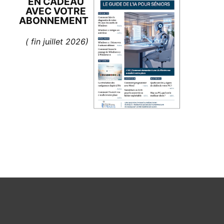
EN CADEAU
AVEC
VOTRE
ABONNEMENT
( fin juillet 2026)
exploitent leur logiciel de traitement de texte. Ainsi, pour p
orieux et peu eﬀicace, puisque si l’on apporte des modiﬁcati
sateurs ignorent, c’est que Word, tout comme son homologue