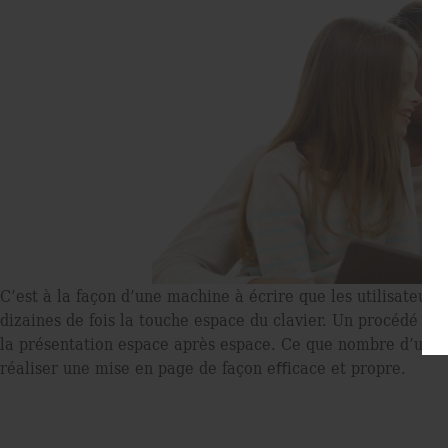
C’est à la façon d’une machine à écrire que les utilisateurs 
dizaines de fois la touche espace du clavier. Un procédé lab
la présentation espace après espace. Ce que nombre d’utili
réaliser une mise en page de façon eﬀicace et propre.