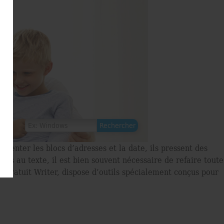
résenter les blocs d’adresses et la date, ils pressent des
ons au texte, il est bien souvent nécessaire de refaire toute
 gratuit Writer, dispose d’outils spécialement conçus pour