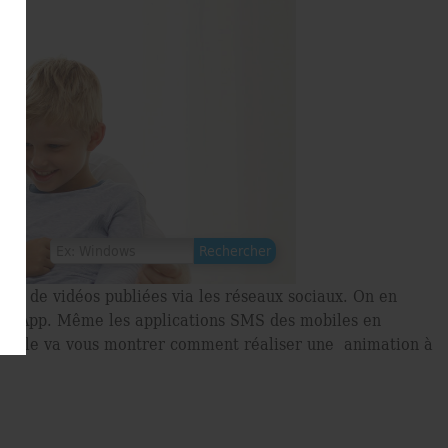
 ou de vidéos publiées via les réseaux sociaux. On en
WhatsApp. Même les applications SMS des mobiles en
 article va vous montrer comment réaliser une animation à