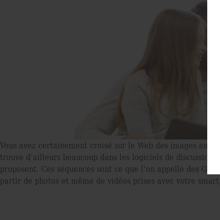
Vous avez certainement croisé sur le Web des images animée
trouve d’ailleurs beaucoup dans les logiciels de discuss
proposent. Ces séquences sont ce que l’on appelle des Gif 
partir de photos et même de vidéos prises avec votre smart