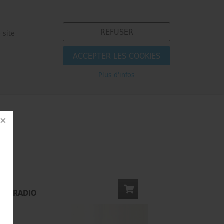
REFUSER
 site
ACCEPTER LES COOKIES
e
Plus d'infos
S
E & RADIO