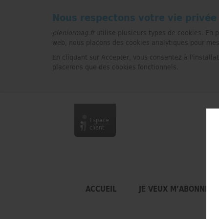
Nous respectons votre vie privée
pleniormag.fr
utilise plusieurs types de cookies. En 
web, nous plaçons des cookies analytiques pour mesure
En cliquant sur Accepter, vous consentez à l'installa
placerons que des cookies fonctionnels.
Espace
client
ACCUEIL
JE VEUX M’ABONNER