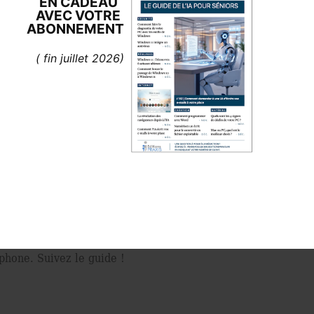
EN CADEAU
AVEC
VOTRE
ABONNEMENT
( fin juillet 2026)
s. Souvent amusantes, elles sont parfois extraites de ﬁ lms
ion des réseaux sociaux, comme Messenger de Facebook, ou 
animés. Au lieu de vous aider à en dénicher sur le Web, cet
phone. Suivez le guide !