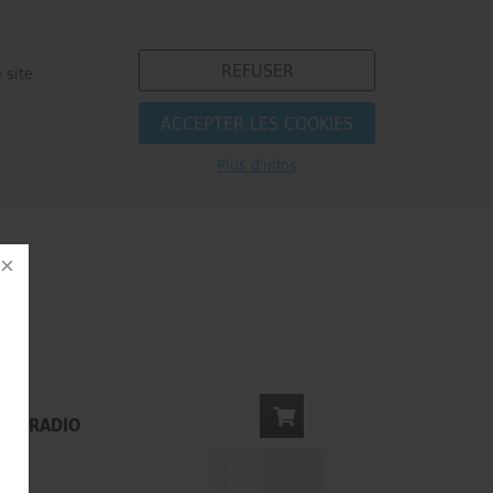
REFUSER
 site
ACCEPTER LES COOKIES
e
Plus d'infos
S
E & RADIO