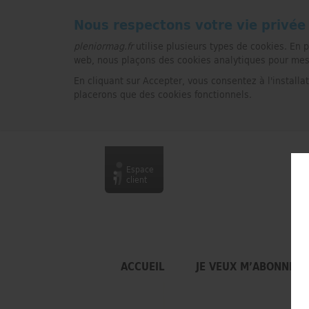
Nous respectons votre vie privée
pleniormag.fr
utilise plusieurs types de cookies. En 
web, nous plaçons des cookies analytiques pour mesure
En cliquant sur Accepter, vous consentez à l'installa
placerons que des cookies fonctionnels.
Espace
client
ACCUEIL
JE VEUX M’ABONNER