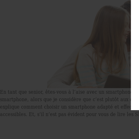
En tant que senior, êtes-vous à l’aise avec un smartphone ? 
smartphone, alors que je considère que c’est plutôt aux outil
explique comment choisir un smartphone adapté et effectue
accessibles. Et, s’il n’est pas évident pour vous de lire les