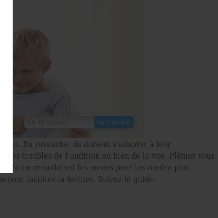
 bien. En revanche, ils doivent s’adapter à leur
e des troubles de l’audition ou bien de la vue, Plénior vous
emple en remodelant les menus pour les rendre plus
 pour faciliter la lecture. Suivez le guide.