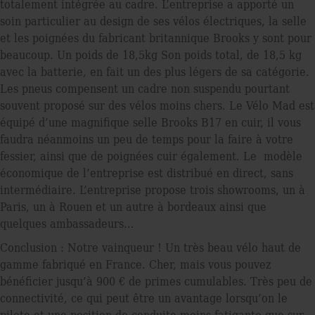
totalement intégrée au cadre. L’entreprise a apporté un
soin particulier au design de ses vélos électriques, la selle
et les poignées du fabricant britannique Brooks y sont pour
beaucoup. Un poids de 18,5kg Son poids total, de 18,5 kg
avec la batterie, en fait un des plus légers de sa catégorie.
Les pneus compensent un cadre non suspendu pourtant
souvent proposé sur des vélos moins chers. Le Vélo Mad est
équipé d’une magniﬁque selle Brooks B17 en cuir, il vous
faudra néanmoins un peu de temps pour la faire à votre
fessier, ainsi que de poignées cuir également. Le modèle
économique de l’entreprise est distribué en direct, sans
intermédiaire. L’entreprise propose trois showrooms, un à
Paris, un à Rouen et un autre à bordeaux ainsi que
quelques ambassadeurs…
Conclusion : Notre vainqueur ! Un très beau vélo haut de
gamme fabriqué en France. Cher, mais vous pouvez
bénéﬁcier jusqu’à 900 € de primes cumulables. Très peu de
connectivité, ce qui peut être un avantage lorsqu’on le
pilote et une position de conduite moins fatigante que sur