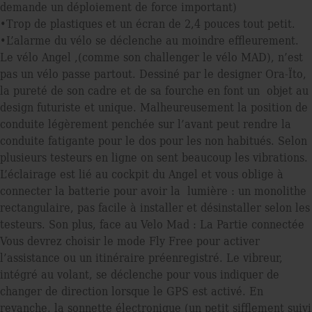
demande un déploiement de force important)
•Trop de plastiques et un écran de 2,4 pouces tout petit.
•L’alarme du vélo se déclenche au moindre eﬄeurement.
Le vélo Angel ,(comme son challenger le vélo MAD), n’est
pas un vélo passe partout. Dessiné par le designer Ora-Ïto,
la pureté de son cadre et de sa fourche en font un objet au
design futuriste et unique. Malheureusement la position de
conduite légèrement penchée sur l’avant peut rendre la
conduite fatigante pour le dos pour les non habitués. Selon
plusieurs testeurs en ligne on sent beaucoup les vibrations.
L’éclairage est lié au cockpit du Angel et vous oblige à
connecter la batterie pour avoir la lumière : un monolithe
rectangulaire, pas facile à installer et désinstaller selon les
testeurs. Son plus, face au Velo Mad : La Partie connectée
Vous devrez choisir le mode Fly Free pour activer
l’assistance ou un itinéraire préenregistré. Le vibreur,
intégré au volant, se déclenche pour vous indiquer de
changer de direction lorsque le GPS est activé. En
revanche, la sonnette électronique (un petit siﬄement suivi