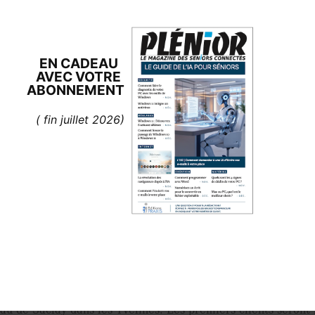
EN CADEAU
AVEC
VOTRE
ABONNEMENT
( fin juillet 2026)
 armée de robots va s’occuper de transporter les marchandise
 et quand ce genre de service sera disponible. Amazon expé
ivraison de repas DoorDash s’est associé à Wing, une sociét
 livraison risque d’être plus compliqué, voire impossible à 
es. Toutefois, il existe d’autres solutions. Carrefour expér
 électriques, sont fournis par Goggo Network, une startup e
u de Saclay dans les Yvelines. Les premiers clients seront l