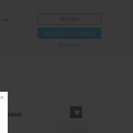
REFUSER
 site
ACCEPTER LES COOKIES
e
Plus d'infos
S
E & RADIO