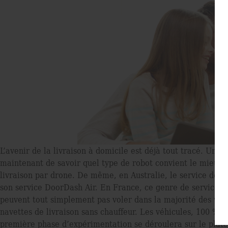
L’avenir de la livraison à domicile est déjà tout tracé. Une
maintenant de savoir quel type de robot convient le mieux,
livraison par drone. De même, en Australie, le service de l
son service DoorDash Air. En France, ce genre de service de
peuvent tout simplement pas voler dans la majorité des vill
navettes de livraison sans chauffeur. Les véhicules, 100 %
première phase d’expérimentation se déroulera sur le platea