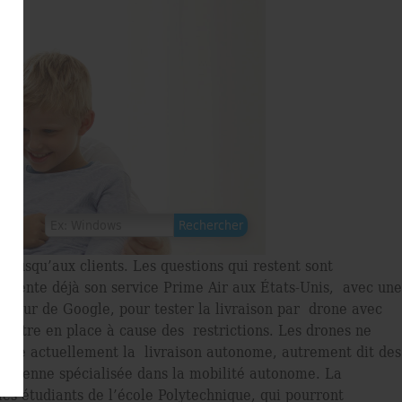
s jusqu’aux clients. Les questions qui restent sont
rimente déjà son service Prime Air aux États-Unis, avec une
é sœur de Google, pour tester la livraison par drone avec
mettre en place à cause des restrictions. Les drones ne
imente actuellement la livraison autonome, autrement dit des
uropéenne spécialisée dans la mobilité autonome. La
es étudiants de l’école Polytechnique, qui pourront