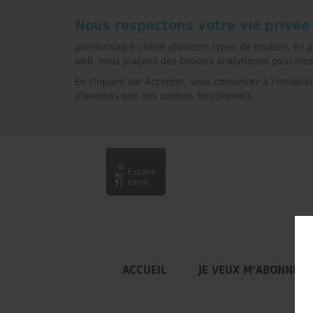
Nous respectons votre vie privée
pleniormag.fr
utilise plusieurs types de cookies. En 
web, nous plaçons des cookies analytiques pour mesure
En cliquant sur Accepter, vous consentez à l'installa
placerons que des cookies fonctionnels.
Espace
client
ACCUEIL
JE VEUX M’ABONNER